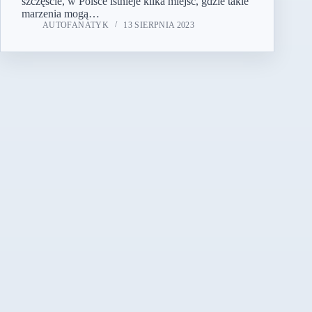
szczęście, w Polsce istnieje kilka miejsc, gdzie takie
marzenia mogą…
AUTOFANATYK
13 SIERPNIA 2023