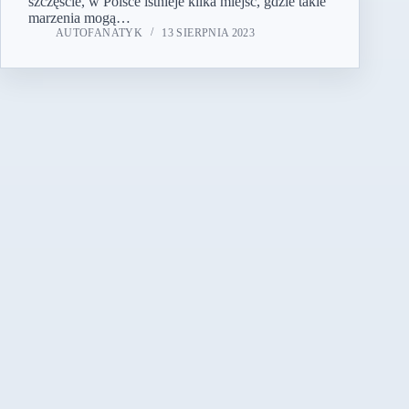
szczęście, w Polsce istnieje kilka miejsc, gdzie takie
marzenia mogą…
AUTOFANATYK
13 SIERPNIA 2023