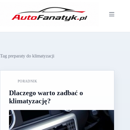
Przejdź
do
treści
Tag
preparaty do klimatyzacji
PORADNIK
Dlaczego warto zadbać o
klimatyzację?