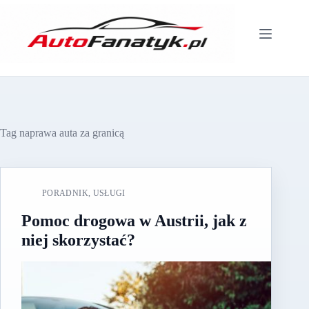
Przejdź
do
treści
Tag
naprawa auta za granicą
PORADNIK
,
USŁUGI
Pomoc drogowa w Austrii, jak z
niej skorzystać?