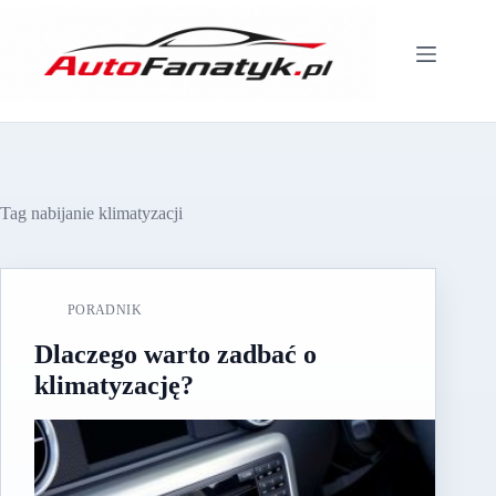
Przejdź
do
treści
Tag
nabijanie klimatyzacji
PORADNIK
Dlaczego warto zadbać o
klimatyzację?