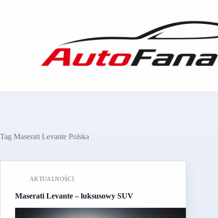
Przejdź
do
treści
Tag
Maserati Levante Polska
AKTUALNOŚCI
Maserati Levante – luksusowy SUV