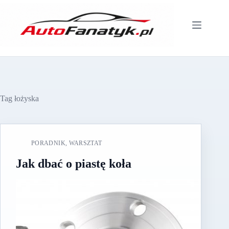
Przejdź
do
treści
Tag
łożyska
PORADNIK
,
WARSZTAT
Jak dbać o piastę koła