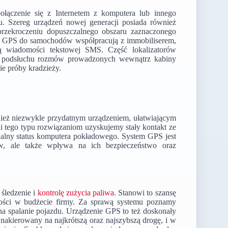
ączenie się z Internetem z komputera lub innego
du. Szereg urządzeń nowej generacji posiada również
przekroczeniu dopuszczalnego obszaru zaznaczonego
ry GPS do samochodów współpracują z immobiliserem,
ą wiadomości tekstowej SMS. Część lokalizatorów
 podsłuchu rozmów prowadzonych wewnątrz kabiny
ie próby kradzieży.
nież niezwykle przydatnym urządzeniem, ułatwiającym
i tego typu rozwiązaniom uzyskujemy stały kontakt ze
ualny status komputera pokładowego. System GPS jest
w, ale także wpływa na ich bezpieczeństwo oraz
śledzenie i
kontrolę zużycia paliwa
. Stanowi to szansę
ności w budżecie firmy. Za sprawą systemu poznamy
na spalanie pojazdu. Urządzenie GPS to też doskonały
 nakierowany na najkrótszą oraz najszybszą drogę, i w