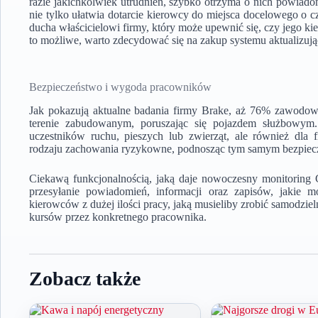
razie jakichkolwiek utrudnień, szybko otrzyma o nich powiado
nie tylko ułatwia dotarcie kierowcy do miejsca docelowego o cza
ducha właścicielowi firmy, który może upewnić się, czy jego ki
to możliwe, warto zdecydować się na zakup systemu aktualizują
Bezpieczeństwo i wygoda pracowników
Jak pokazują aktualne badania firmy Brake, aż 76% zawodo
terenie zabudowanym, poruszając się pojazdem służbowym.
uczestników ruchu, pieszych lub zwierząt, ale również dla
rodzaju zachowania ryzykowne, podnosząc tym samym bezpiecze
Ciekawą funkcjonalnością, jaką daje nowoczesny monitoring 
przesyłanie powiadomień, informacji oraz zapisów, jakie m
kierowców z dużej ilości pracy, jaką musieliby zrobić samodzi
kursów przez konkretnego pracownika.
Zobacz także