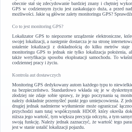
obecnie stał się zdecydowanie bardziej znany i chętniej wyk
GPS w codziennym życiu jest zaskakująco duża, a przed na
możliwości. Jakie są główne zalety monitoringu GPS? Sprawdź
Co to jest monitoring GPS?
Lokalizator GPS to niepozorne urządzenie elektroniczne, kt
swojej lokalizacji, a następnie dostarcza je na stronę interneto
ustalenie lokalizacji z dokładnością do kilku metrów staj
monitoringu GPS to jednak nie tylko lokalizacja położenia, 
także weryfikacja sposobu eksploatacji samochodu. To właśn
codziennej pracy i życiu.
Kontrola aut dostawczych
Monitoring GPS dedykowany autom każdego typu to niewielkie
na bezpieczeństwo. Standardowo wkłada się je w dyskretny
złodziej nie zdaje sobie sprawy, że jego poczynania są moni
należy dokładnie przemyśleć punkt jego umiejscowienia. Z jedne
drugiej jednak nadmierne wytłumienie może ograniczać łączno
przychodzi nam tutaj współczynnik HDOP, który określa do
niższa jego wartość, tym większa precyzja odczytu, a tym samy
swoją funkcję. Należy jednak zaznaczyć, że wartość tego para
jest w stanie ustalić lokalizacji pojazdu.