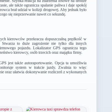
mienie. Szybka reakcja na zdarzenia losowe na drodze
sie, ale także ogranicza spalanie paliwa i daje spokój
erowca brał udział w kolizji drogowej. Aby jednak było
cego się nieprzerwanie nawet co sekundę.
wych kierowców przekracza dopuszczalną prędkość w
 Stwarza to duże zagrożenie nie tylko dla innych
 firmowego pojazdu. Lokalizator GPS ogranicza tego
ństwo kierowcy, osób trzecich oraz majątku firmy.
GPS jest także autoraportowanie. Opcja ta umożliwia
onitoruje system w trakcie jazdy. Zwalnia to więc
elnie oraz ułatwia dokonywanie rozliczeń z wykonanych