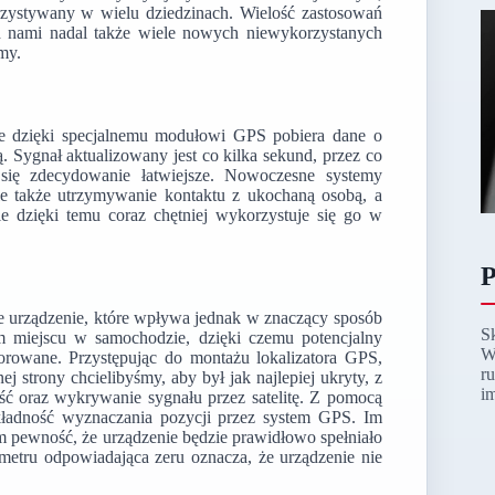
orzystywany w wielu dziedzinach. Wielość zastosowań
d nami nadal także wiele nowych niewykorzystanych
my.
óre dzięki specjalnemu modułowi GPS pobiera dane o
wą. Sygnał aktualizowany jest co kilka sekund, przez co
e się zdecydowanie łatwiejsze. Nowoczesne systemy
ale także utrzymywanie kontaktu z ukochaną osobą, a
ie dzięki temu coraz chętniej wykorzystuje się go w
P
 urządzenie, które wpływa jednak w znaczący sposób
S
m miejscu w samochodzie, dzięki czemu potencjalny
W
torowane. Przystępując do montażu lokalizatora GPS,
r
j strony chcielibyśmy, aby był jak najlepiej ukryty, z
i
ść oraz wykrywanie sygnału przez satelitę. Z pomocą
kładność wyznaczania pozycji przez system GPS. Im
m pewność, że urządzenie będzie prawidłowo spełniało
metru odpowiadająca zeru oznacza, że urządzenie nie