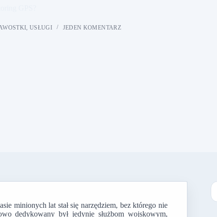
toring GPS?
AWOSTKI
,
USŁUGI
JEDEN KOMENTARZ
ie minionych lat stał się narzędziem, bez którego nie
B
kowo dedykowany był jedynie służbom wojskowym,
w