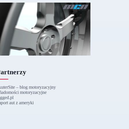
artnerzy
kuterSite – blog motoryzacyjny
iadomości motoryzacyjne
ugged.pl
mport aut z ameryki