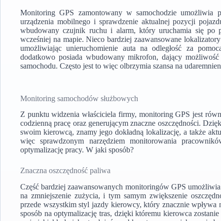
Monitoring GPS zamontowany w samochodzie umożliwia poł
urządzenia mobilnego i sprawdzenie aktualnej pozycji pojaz
wbudowany czujnik ruchu i alarm, który uruchamia się po 
wcześniej na mapie. Nieco bardziej zaawansowane lokalizato
umożliwiając unieruchomienie auta na odległość za pomoc
dodatkowo posiada wbudowany mikrofon, dający możliwość
samochodu. Często jest to więc olbrzymia szansa na udaremnien
Monitoring samochodów służbowych
Z punktu widzenia właściciela firmy, monitoring GPS jest rów
codzienną pracę oraz generującym znaczne oszczędności. Dzięk
swoim kierowcą, znamy jego dokładną lokalizację, a także akt
więc sprawdzonym narzędziem monitorowania pracownikó
optymalizację pracy. W jaki sposób?
Znaczna oszczędność paliwa
Część bardziej zaawansowanych monitoringów GPS umożliwia 
na zmniejszenie zużycia, i tym samym zwiększenie oszczęd
przede wszystkim styl jazdy kierowcy, który znacznie wpływa 
sposób na optymalizację tras, dzięki któremu kierowca zostanie