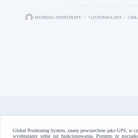
Jak firmy mogą wykorzystać moni
MATERIAL ZEWNETRZNY
7 LISTOPADA 2019
CIEK
Global Positioning System, znany powszechnie jako GPS, w czas
wyobrażamy sobie już funkcjonowania. Pomimo że począt