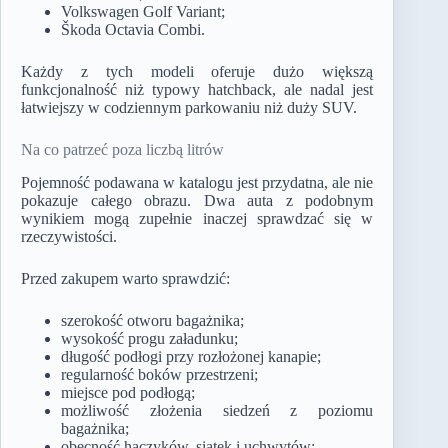
Volkswagen Golf Variant;
Škoda Octavia Combi.
Każdy z tych modeli oferuje dużo większą
funkcjonalność niż typowy hatchback, ale nadal jest
łatwiejszy w codziennym parkowaniu niż duży SUV.
Na co patrzeć poza liczbą litrów
Pojemność podawana w katalogu jest przydatna, ale nie
pokazuje całego obrazu. Dwa auta z podobnym
wynikiem mogą zupełnie inaczej sprawdzać się w
rzeczywistości.
Przed zakupem warto sprawdzić:
szerokość otworu bagażnika;
wysokość progu załadunku;
długość podłogi przy rozłożonej kanapie;
regularność boków przestrzeni;
miejsce pod podłogą;
możliwość złożenia siedzeń z poziomu
bagażnika;
obecność haczyków, siatek i uchwytów;