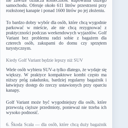
nie zawsze oznacza konieczność kupowania dużego
samochodu. Oferuje około 611 litrów przestrzeni przy
rozłożonej kanapie i ponad 1600 litrów po jej złożeniu.
To bardzo dobry wybór dla osób, które chcą wygodnie
parkować w mieście, ale nie chcą rezygnować z
praktyczności podczas weekendowych wyjazdów. Golf
Variant bez problemu radzi sobie z bagażem dla
czterech osób, zakupami do domu czy sprzętem
turystycznym.
Kiedy Golf Variant będzie lepszy niż SUV
Wiele osób wybiera SUV-a tylko dlatego, że wydaje się
większy. W praktyce kompaktowe kombi często ma
niższy próg załadunku, bardziej regularny bagażnik i
łatwiejszy dostęp do rzeczy ustawionych przy oparciu
kanapy.
Golf Variant może być wygodniejszy dla osób, które
przewożą cięższe przedmioty, ponieważ nie trzeba ich
wysoko podnosić.
6. Škoda Scala — dla osób, które chcą duży bagażnik