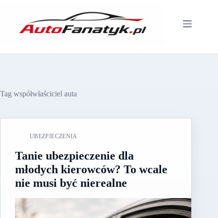
Przejdź
do
treści
Tag
współwłaściciel auta
UBEZPIECZENIA
Tanie ubezpieczenie dla
młodych kierowców? To wcale
nie musi być nierealne