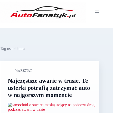
Przejdź
do
treści
Tag
usterki auta
WARSZTAT
Najczęstsze awarie w trasie. Te
usterki potrafią zatrzymać auto
w najgorszym momencie