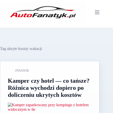
Przejdź
do
treści
Tag
ukryte koszty wakacji
FINANSE
Kamper czy hotel — co tańsze?
Różnica wychodzi dopiero po
doliczeniu ukrytych kosztów