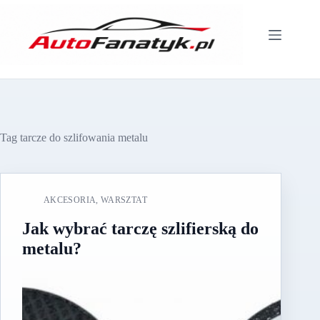
Przejdź
do
treści
Tag
tarcze do szlifowania metalu
AKCESORIA
,
WARSZTAT
Jak wybrać tarczę szlifierską do
metalu?