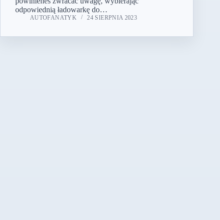
powinieneś zwracać uwagę, wybierając
odpowiednią ładowarkę do…
AUTOFANATYK
24 SIERPNIA 2023