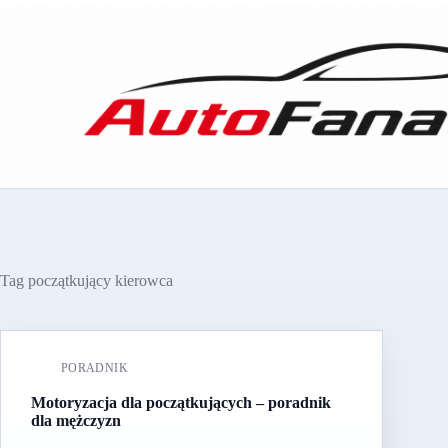
Przejdź
do
treści
Tag
początkujący kierowca
PORADNIK
Motoryzacja dla początkujących – poradnik
dla mężczyzn