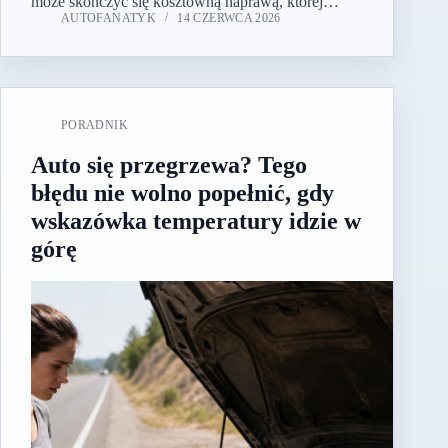
może skończyć się kosztowną naprawą, której…
AUTOFANATYK
14 CZERWCA 2026
PORADNIK
Auto się przegrzewa? Tego
błędu nie wolno popełnić, gdy
wskazówka temperatury idzie w
górę