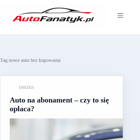
Przejdź
do
treści
Tag
nowe auto bez kupowania
USŁUGI
Auto na abonament – czy to się
opłaca?