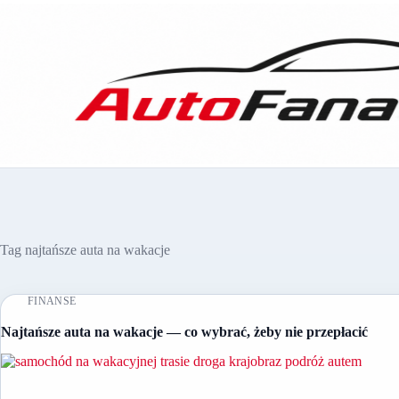
Przejdź
do
treści
Tag
najtańsze auta na wakacje
FINANSE
Najtańsze auta na wakacje — co wybrać, żeby nie przepłacić