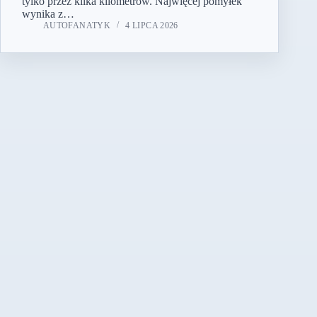
tylko przez kilka kilometrów. Najwięcej pomyłek
wynika z…
AUTOFANATYK
4 LIPCA 2026