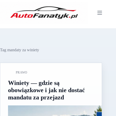
Przejdź
do
treści
Tag
mandaty za winiety
PRAWO
Winiety — gdzie są
obowiązkowe i jak nie dostać
mandatu za przejazd