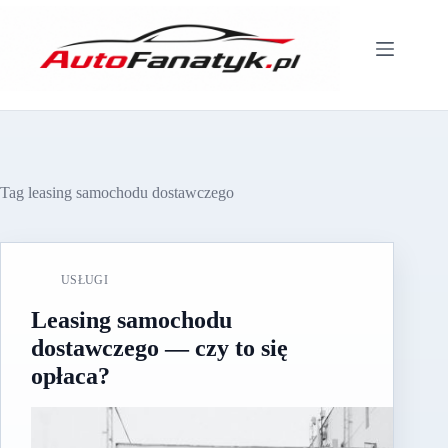
Przejdź
do
treści
Tag
leasing samochodu dostawczego
USŁUGI
Leasing samochodu
dostawczego — czy to się
opłaca?