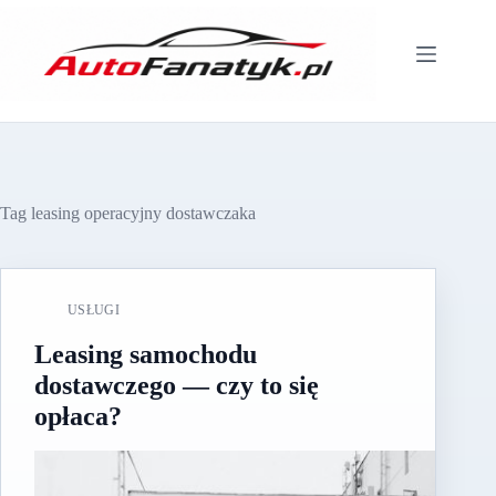
Przejdź
do
treści
Tag
leasing operacyjny dostawczaka
USŁUGI
Leasing samochodu
dostawczego — czy to się
opłaca?