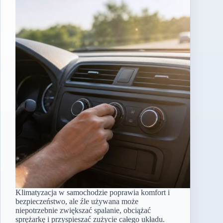
Klimatyzacja w samochodzie poprawia komfort i
bezpieczeństwo, ale źle używana może
niepotrzebnie zwiększać spalanie, obciążać
sprężarkę i przyspieszać zużycie całego układu.