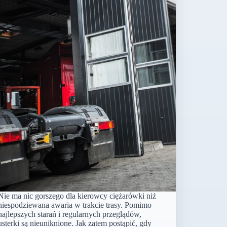
Nie ma nic gorszego dla kierowcy ciężarówki niż
niespodziewana awaria w trakcie trasy. Pomimo
najlepszych starań i regularnych przeglądów,
usterki są nieuniknione. Jak zatem postąpić, gdy