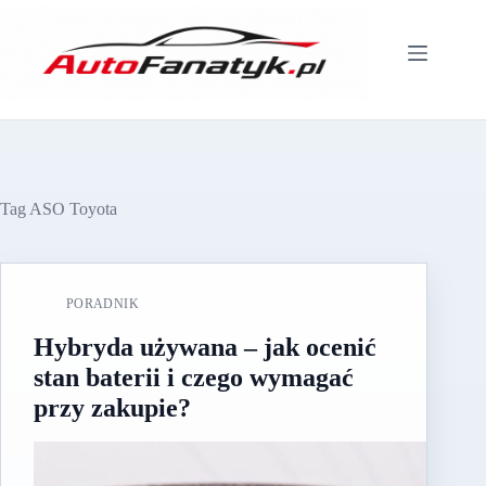
Przejdź
do
treści
Tag
ASO Toyota
PORADNIK
Hybryda używana – jak ocenić
stan baterii i czego wymagać
przy zakupie?