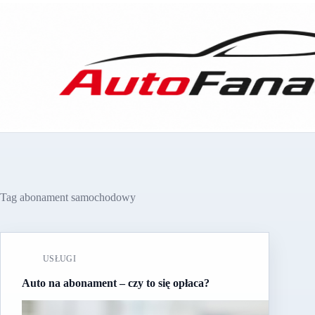
Przejdź
do
treści
Tag
abonament samochodowy
USŁUGI
Auto na abonament – czy to się opłaca?