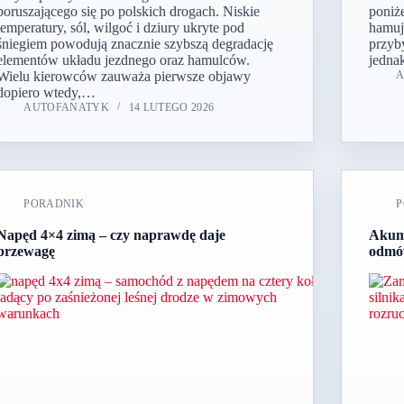
poruszającego się po polskich drogach. Niskie
poniże
temperatury, sól, wilgoć i dziury ukryte pod
hamują
śniegiem powodują znacznie szybszą degradację
przyb
elementów układu jezdnego oraz hamulców.
jedna
Wielu kierowców zauważa pierwsze objawy
dopiero wtedy,…
AUTOFANATYK
14 LUTEGO 2026
PORADNIK
P
Napęd 4×4 zimą – czy naprawdę daje
Akumu
przewagę
odmów