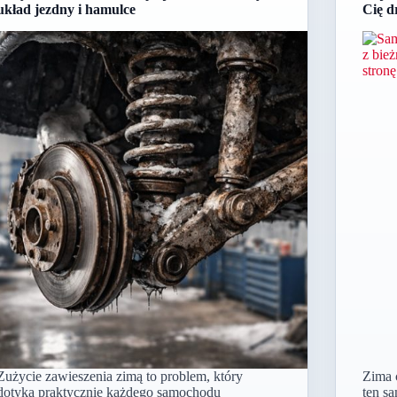
układ jezdny i hamulce
Cię d
Zużycie zawieszenia zimą to problem, który
Zima 
dotyka praktycznie każdego samochodu
ten sa