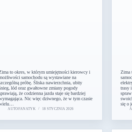
Zima to okres, w którym umiejętności kierowcy i
Zima 
możliwości samochodu są wystawiane na
samoc
szczególną próbę. Śliska nawierzchnia, ubity
elektr
śnieg, lód oraz gwałtowne zmiany pogody
trasy
sprawiają, że codzienna jazda staje się bardziej
spraw
wymagająca. Nic więc dziwnego, że w tym czasie
swoic
wielu…
się o
AUTOFANATYK
18 STYCZNIA 2026