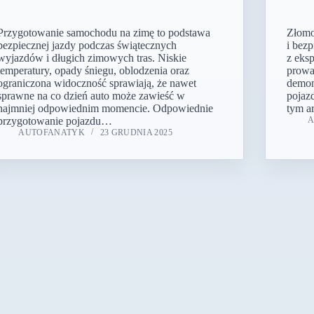
Przygotowanie samochodu na zimę to podstawa
Złomo
bezpiecznej jazdy podczas świątecznych
i bez
wyjazdów i długich zimowych tras. Niskie
z eksp
temperatury, opady śniegu, oblodzenia oraz
prowa
ograniczona widoczność sprawiają, że nawet
demon
sprawne na co dzień auto może zawieść w
pojazd
najmniej odpowiednim momencie. Odpowiednie
tym a
przygotowanie pojazdu…
AUTOFANATYK
23 GRUDNIA 2025