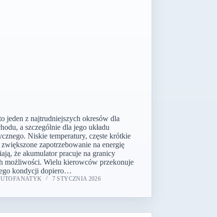
to jeden z najtrudniejszych okresów dla
hodu, a szczególnie dla jego układu
ycznego. Niskie temperatury, częste krótkie
 i zwiększone zapotrzebowanie na energię
iają, że akumulator pracuje na granicy
h możliwości. Wielu kierowców przekonuje
 jego kondycji dopiero…
AUTOFANATYK
7 STYCZNIA 2026