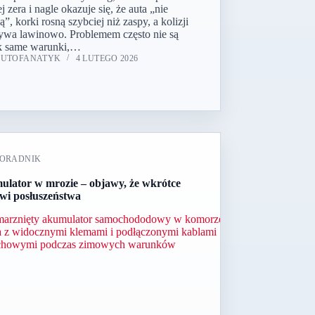
j zera i nagle okazuje się, że auta „nie
”, korki rosną szybciej niż zaspy, a kolizji
ywa lawinowo. Problemem często nie są
k same warunki,…
AUTOFANATYK
4 LUTEGO 2026
ORADNIK
lator w mrozie – objawy, że wkrótce
i posłuszeństwa