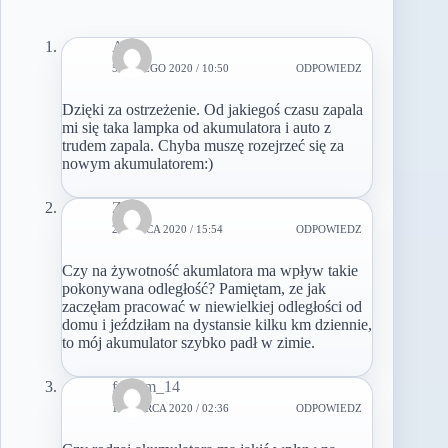
Ania
5 LUTEGO 2020 / 10:50
ODPOWIEDZ
Dzięki za ostrzeżenie. Od jakiegoś czasu zapala
mi się taka lampka od akumulatora i auto z
trudem zapala. Chyba muszę rozejrzeć się za
nowym akumulatorem:)
Zofia
2 MARCA 2020 / 15:54
ODPOWIEDZ
Czy na żywotność akumlatora ma wpływ takie
pokonywana odległość? Pamiętam, ze jak
zaczęłam pracować w niewielkiej odległości od
domu i jeździłam na dystansie kilku km dziennie,
to mój akumulator szybko padł w zimie.
fantom_14
18 MARCA 2020 / 02:36
ODPOWIEDZ