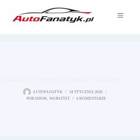
Przejdź
do
treści
Jak długo może wytrzymać twój akumulator samochodowy
AUTOFANATYK
24 STYCZNIA 2020
PORADNIK
,
WARSZTAT
4 KOMENTARZE