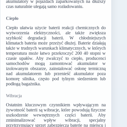
akumulatory w pojazdach zaparkowanych na dłuższy
czas naturalnie ulegają samo rozładowaniu.
Ciepło
Ciepło ułatwia użycie baterii reakcji chemicznych do
wytworzenia elektryczności, ale także zwiększa
szybkość degradacji baterii. W chłodniejszych
klimatach bateria może przeżyć dłużej. Baterie działają
także w trudnych warunkach klimatycznych, w których
temperatura może łatwo przekroczyć 200 40 stopni w
czasie upałów. Aby zwalczyć to ciepło, producenci
samochodów mogą zamontować akumulator w
izolowanym obszarze, zainstalować osłonę termiczną
nad akumulatorem lub przenieść akumulator poza
komorę silnika, często pod tylnym siedzeniem lub
podłogą bagażnika.
Wibracja
Ostatnim kluczowym czynnikiem wpływającym na
żywotność baterii są wibracje, które powodują fizyczne
uszkodzenie wewnętrznych części baterii. Aby
zminimalizować wpływ wibracji, specjalny
przytrzymujący sprzęt zabezpiecza baterie na miejscu i